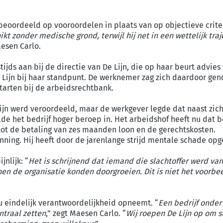
eoordeeld op vooroordelen in plaats van op objectieve criter
 zonder medische grond, terwijl hij net in een wettelijk tra
aesen Carlo.
ijds aan bij de directie van De Lijn, die op haar beurt advie
Lijn bij haar standpunt. De werknemer zag zich daardoor gen
tarten bij de arbeidsrechtbank.
Lijn werd veroordeeld, maar de werkgever legde dat naast zich
lde het bedrijf hoger beroep in. Het arbeidshof heeft nu dat
 tot de betaling van zes maanden loon en de gerechtskosten.
nning. Hij heeft door de jarenlange strijd mentale schade opg
nlijk: “
Het is schrijnend dat iemand die slachtoffer werd va
nnen de organisatie konden doorgroeien. Dit is niet het voorbe
 eindelijk verantwoordelijkheid opneemt. “
Een bedrijf onde
ntraal zetten
,” zegt Maesen Carlo. “
Wij roepen De Lijn op om s