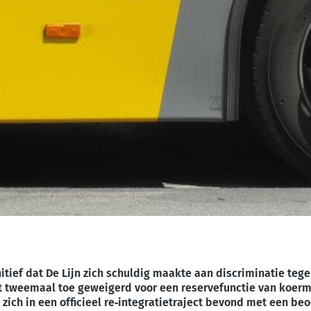
nitief dat De Lijn zich schuldig maakte aan discriminatie te
tot tweemaal toe geweigerd voor een reservefunctie van koerma
zich in een officieel re‑integratietraject bevond met een be