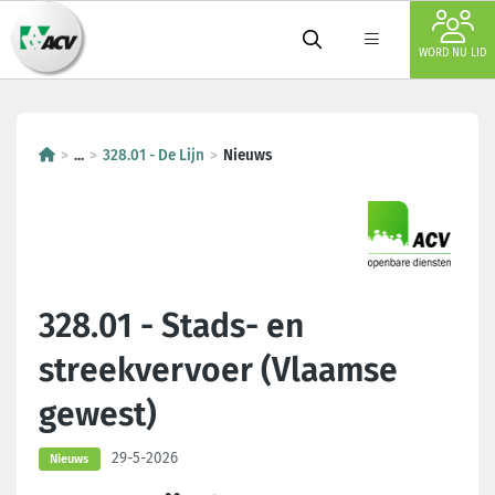
WORD NU LID
...
328.01 - De Lijn
Nieuws
328.01 - Stads- en
streekvervoer (Vlaamse
gewest)
29-5-2026
Nieuws