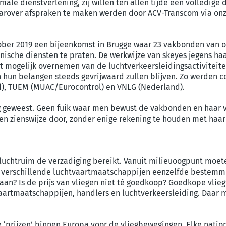
male dienstverlening, zij willen ten allen tijde een volledige
rover afspraken te maken werden door ACV-Transcom via onze
ober 2019 een bijeenkomst in Brugge waar 23 vakbonden van 
hnische diensten te praten. De werkwijze van skeyes jegens ha
mogelijk overnemen van de luchtverkeersleidingsactiviteiten 
hun belangen steeds gevrijwaard zullen blijven. Zo werden 
nd), TUEM (MUAC/Eurocontrol) en VNLG (Nederland).
og geweest. Geen fuik waar men bewust de vakbonden en haar v
gen zienswijze door, zonder enige rekening te houden met haar
luchtruim de verzadiging bereikt. Vanuit milieuoogpunt moete
n verschillende luchtvaartmaatschappijen eenzelfde bestemm
aan? Is de prijs van vliegen niet té goedkoop? Goedkope vlieg
artmaatschappijen, handlers en luchtverkeersleiding. Daar m
e ‘prijzen’ binnen Europa voor de vliegbewegingen. Elke nation