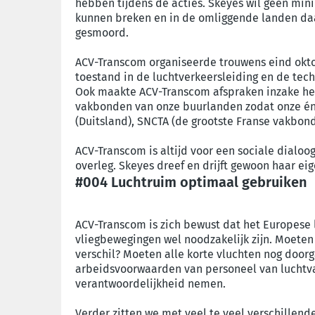
hebben tijdens de acties. Skeyes wil geen mini
kunnen breken en in de omliggende landen daa
gesmoord.
ACV-Transcom organiseerde trouwens eind okt
toestand in de luchtverkeersleiding en de tec
Ook maakte ACV-Transcom afspraken inzake het 
vakbonden van onze buurlanden zodat onze én 
(Duitsland), SNCTA (de grootste Franse vakbo
ACV-Transcom is altijd voor een sociale dialo
overleg. Skeyes dreef en drijft gewoon haar ei
#004 Luchtruim optimaal gebruiken
ACV-Transcom is zich bewust dat het Europese 
vliegbewegingen wel noodzakelijk zijn. Moete
verschil? Moeten alle korte vluchten nog doorg
arbeidsvoorwaarden van personeel van luchtva
verantwoordelijkheid nemen.
Verder zitten we met veel te veel verschillend