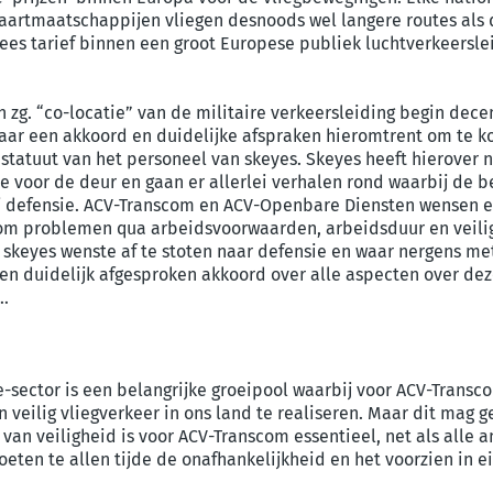
aartmaatschappijen vliegen desnoods wel langere routes als de 
pees tarief binnen een groot Europese publiek luchtverkeersl
 zg. “co-locatie” van de militaire verkeersleiding begin dece
aar een akkoord en duidelijke afspraken hieromtrent om te k
 statuut van het personeel van skeyes. Skeyes heeft hierover n
ie voor de deur en gaan er allerlei verhalen rond waarbij de
j defensie. ACV-Transcom en ACV-Openbare Diensten wensen ee
t om problemen qua arbeidsvoorwaarden, arbeidsduur en veili
 skeyes wenste af te stoten naar defensie en waar nergens m
 duidelijk afgesproken akkoord over alle aspecten over deze
r…
one-sector is een belangrijke groeipool waarbij voor ACV-Trans
veilig vliegverkeer in ons land te realiseren. Maar dit mag 
van veiligheid is voor ACV-Transcom essentieel, net als alle a
oeten te allen tijde de onafhankelijkheid en het voorzien in 