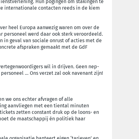
 dienstverlening. Hun pogingen om stakingen te
 internationale contacten reeds in de kiem
over heel Europa aanwezig waren om over de
ar personeel werd daar ook sterk veroordeeld.
in geval van sociale onrust of acties met de
concrete afspraken gemaakt met de GdF
ertegenwoordigers wil in drijven. Geen nep-
 personeel … Ons verzet zal ook navenant zijn!
n we ons echter afvragen of alle
ing aanvliegen met een tiental minuten
tickets zetten constant druk op de loons- en
oet de maatschappij én politiek haar
ale organisatie hanteert eigen ‘tarieven’ en