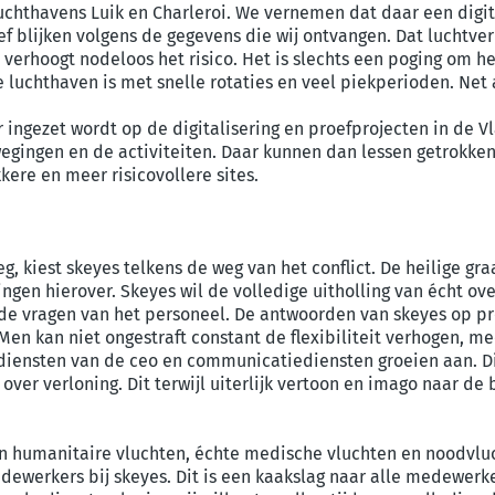
 luchthavens Luik en Charleroi. We vernemen dat daar een digi
ief blijken volgens de gegevens die wij ontvangen. Dat luchtve
verhoogt nodeloos het risico. Het is slechts een poging om he
luchthaven is met snelle rotaties en veel piekperioden. Net 
r ingezet wordt op de digitalisering en proefprojecten in de 
ewegingen en de activiteiten. Daar kunnen dan lessen getrokk
ere en meer risicovollere sites.
eg, kiest skeyes telkens de weg van het conflict. De heilige gra
ingen hierover. Skeyes wil de volledige uitholling van écht ove
t de vragen van het personeel. De antwoorden van skeyes op p
 Men kan niet ongestraft constant de flexibiliteit verhogen, 
diensten van de ceo en communicatiediensten groeien aan. Di
r verloning. Dit terwijl uiterlijk vertoon en imago naar de b
aan humanitaire vluchten, échte medische vluchten en noodvlu
medewerkers bij skeyes. Dit is een kaakslag naar alle medew