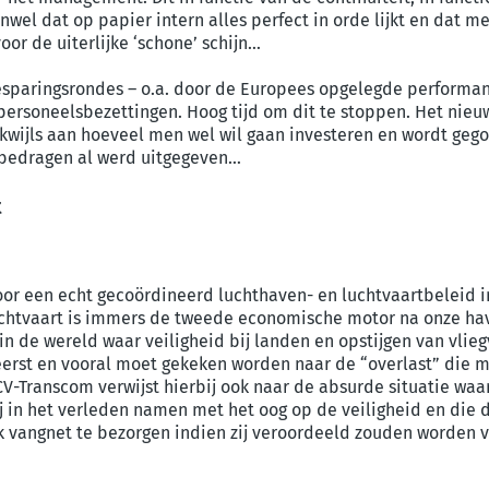
nwel dat op papier intern alles perfect in orde lijkt en dat me
voor de uiterlijke ‘schone’ schijn…
esparingsrondes – o.a. door de Europees opgelegde performan
 personeelsbezettingen. Hoog tijd om dit te stoppen. Het nie
wijls aan hoeveel men wel wil gaan investeren en wordt gego
e bedragen al werd uitgegeven…
t
voor een echt gecoördineerd luchthaven- en luchtvaartbeleid 
tvaart is immers de tweede economische motor na onze have
in de wereld waar veiligheid bij landen en opstijgen van vlie
erst en vooral moet gekeken worden naar de “overlast” die m
-Transcom verwijst hierbij ook naar de absurde situatie waar
 in het verleden namen met het oog op de veiligheid en die d
 vangnet te bezorgen indien zij veroordeeld zouden worden vo