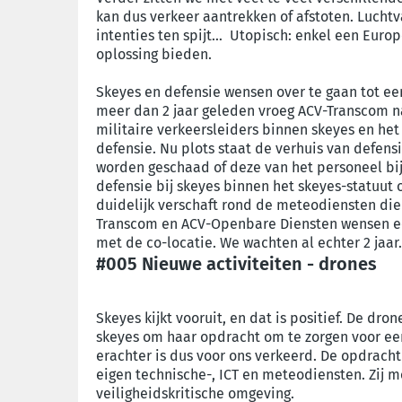
kan dus verkeer aantrekken of afstoten. Luchtv
intenties ten spijt… Utopisch: enkel een Euro
oplossing bieden.
Skeyes en defensie wensen over te gaan tot een
meer dan 2 jaar geleden vroeg ACV-Transcom n
militaire verkeersleiders binnen skeyes en het
defensie. Nu plots staat de verhuis van defens
worden geschaad of deze van het personeel bi
defensie bij skeyes binnen het skeyes-statuu
duidelijk verschaft rond de meteodiensten die
Transcom en ACV-Openbare Diensten wensen een
met de co-locatie. We wachten al echter 2 jaa
#005 Nieuwe activiteiten - drones
Skeyes kijkt vooruit, en dat is positief. De dr
skeyes om haar opdracht om te zorgen voor een 
erachter is dus voor ons verkeerd. De opdracht 
eigen technische-, ICT en meteodiensten. Zij m
veiligheidskritische omgeving.