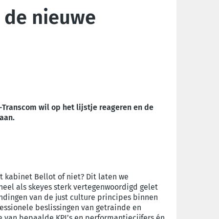
n de nieuwe
ranscom wil op het lijstje reageren en de
daan.
 kabinet Bellot of niet? Dit laten we
eel als skeyes sterk vertegenwoordigd gelet
ndingen van de just culture principes binnen
fessionele beslissingen van getrainde en
e van bepaalde KPI’s en performantiecijfers én