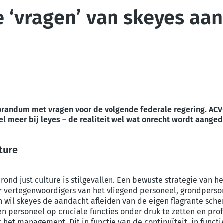
e ‘vragen’ van skeyes aa
andum met vragen voor de volgende federale regering. ACV-T
el meer bij leyes – de realiteit wel wat onrecht wordt aange
ture
rond just culture is stilgevallen. Een bewuste strategie van het
 vertegenwoordigers van het vliegend personeel, grondperson
h wil skeyes de aandacht afleiden van de eigen flagrante sche
den personeel op cruciale functies onder druk te zetten en pro
het management. Dit in functie van de continuïteit, in functi