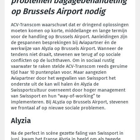
problemen bagagebehandeling
op Brussels Airport nodig
ACV-Transcom waarschuwt dat er dringend oplossingen
moeten komen op korte, middellange en lange termijn
voor de handling op Brussels Airport. Aanleidingen zijn
de gespannen besprekingen bij Aviapartner én de
werkwijze van Alyzia op Brussels Airport. Wanneer de
tendens niet draait, stevenen we terug af op sociale
conflicten op de luchthaven. Om in sociaal rustig
vaarwater te raken stelde ACV-Transcom reeds geruime
tijd haar 10 puntenplan voor. Maar aangezien
Aviapartner door het wegvallen van Swissport het
onderste uit de kan wil halen én Alyzia de
Swissportcultuur overneemt door hoger management
van Swissport en hun “way-of-working” te
implementeren. Bij ALyzia op Brussels Airport, stevenen
we frontaal af op nieuwe sociale problemen.
Alyzia
Na de perfect in scéne gezette faling van Swissport in
juni, kwam het Franse Alyzia in beeld om als tweede