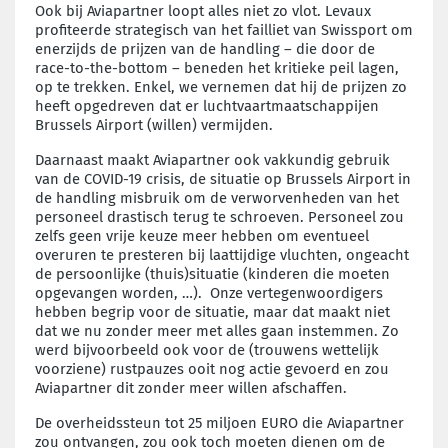
Ook bij Aviapartner loopt alles niet zo vlot. Levaux
profiteerde strategisch van het failliet van Swissport om
enerzijds de prijzen van de handling – die door de
race-to-the-bottom – beneden het kritieke peil lagen,
op te trekken. Enkel, we vernemen dat hij de prijzen zo
heeft opgedreven dat er luchtvaartmaatschappijen
Brussels Airport (willen) vermijden.
Daarnaast maakt Aviapartner ook vakkundig gebruik
van de COVID-19 crisis, de situatie op Brussels Airport in
de handling misbruik om de verworvenheden van het
personeel drastisch terug te schroeven. Personeel zou
zelfs geen vrije keuze meer hebben om eventueel
overuren te presteren bij laattijdige vluchten, ongeacht
de persoonlijke (thuis)situatie (kinderen die moeten
opgevangen worden, …). Onze vertegenwoordigers
hebben begrip voor de situatie, maar dat maakt niet
dat we nu zonder meer met alles gaan instemmen. Zo
werd bijvoorbeeld ook voor de (trouwens wettelijk
voorziene) rustpauzes ooit nog actie gevoerd en zou
Aviapartner dit zonder meer willen afschaffen.
De overheidssteun tot 25 miljoen EURO die Aviapartner
zou ontvangen, zou ook toch moeten dienen om de