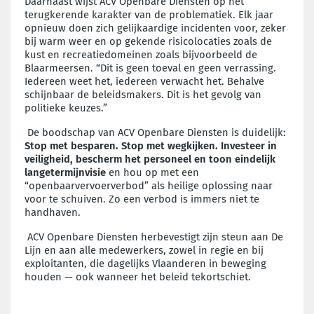
Daarnaast wijst ACV Openbare Diensten op het
terugkerende karakter van de problematiek. Elk jaar
opnieuw doen zich gelijkaardige incidenten voor, zeker
bij warm weer en op gekende risicolocaties zoals de
kust en recreatiedomeinen zoals bijvoorbeeld de
Blaarmeersen. “Dit is geen toeval en geen verrassing.
Iedereen weet het, iedereen verwacht het. Behalve
schijnbaar de beleidsmakers. Dit is het gevolg van
politieke keuzes.”
De boodschap van ACV Openbare Diensten is duidelijk:
Stop met besparen. Stop met wegkijken. Investeer in
veiligheid, bescherm het personeel en toon eindelijk
langetermijnvisie
en hou op met een
“openbaarvervoerverbod” als heilige oplossing naar
voor te schuiven. Zo een verbod is immers niet te
handhaven.
ACV Openbare Diensten herbevestigt zijn steun aan De
Lijn en aan alle medewerkers, zowel in regie en bij
exploitanten, die dagelijks Vlaanderen in beweging
houden — ook wanneer het beleid tekortschiet.