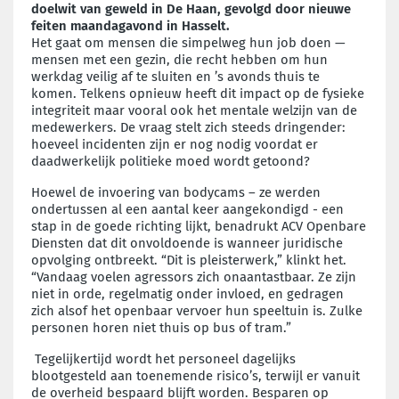
doelwit van geweld in De Haan, gevolgd door nieuwe
feiten maandagavond in Hasselt.
Het gaat om mensen die simpelweg hun job doen —
mensen met een gezin, die recht hebben om hun
werkdag veilig af te sluiten en ’s avonds thuis te
komen. Telkens opnieuw heeft dit impact op de fysieke
integriteit maar vooral ook het mentale welzijn van de
medewerkers. De vraag stelt zich steeds dringender:
hoeveel incidenten zijn er nog nodig voordat er
daadwerkelijk politieke moed wordt getoond?
Hoewel de invoering van bodycams – ze werden
ondertussen al een aantal keer aangekondigd - een
stap in de goede richting lijkt, benadrukt ACV Openbare
Diensten dat dit onvoldoende is wanneer juridische
opvolging ontbreekt. “Dit is pleisterwerk,” klinkt het.
“Vandaag voelen agressors zich onaantastbaar. Ze zijn
niet in orde, regelmatig onder invloed, en gedragen
zich alsof het openbaar vervoer hun speeltuin is. Zulke
personen horen niet thuis op bus of tram.”
Tegelijkertijd wordt het personeel dagelijks
blootgesteld aan toenemende risico’s, terwijl er vanuit
de overheid bespaard blijft worden. Besparen op