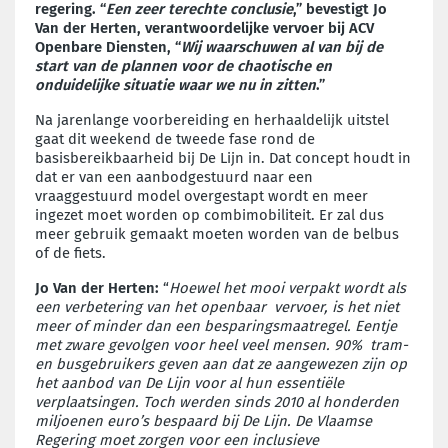
regering. “
Een zeer terechte conclusie
,” bevestigt Jo
Van der Herten, verantwoordelijke vervoer bij ACV
Openbare Diensten, “
Wij waarschuwen al van bij de
start van de plannen voor de chaotische en
onduidelijke situatie waar we nu in zitten
.”
Na jarenlange voorbereiding en herhaaldelijk uitstel
gaat dit weekend de tweede fase rond de
basisbereikbaarheid bij De Lijn in. Dat concept houdt in
dat er van een aanbodgestuurd naar een
vraaggestuurd model overgestapt wordt en meer
ingezet moet worden op combimobiliteit. Er zal dus
meer gebruik gemaakt moeten worden van de belbus
of de fiets.
Jo Van der Herten:
“
Hoewel het mooi verpakt wordt als
een verbetering van het openbaar vervoer, is het niet
meer of minder dan een besparingsmaatregel. Eentje
met zware gevolgen voor heel veel mensen. 90% tram-
en busgebruikers geven aan dat ze aangewezen zijn op
het aanbod van De Lijn voor al hun essentiële
verplaatsingen. Toch werden sinds 2010 al honderden
miljoenen euro’s bespaard bij De Lijn. De Vlaamse
Regering moet zorgen voor een inclusieve