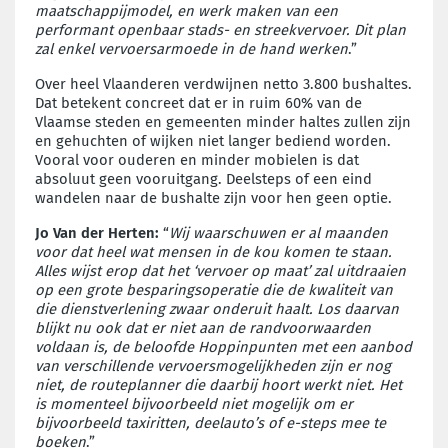
maatschappijmodel, en werk maken van een
performant openbaar stads- en streekvervoer. Dit plan
zal enkel vervoersarmoede in de hand werken
.”
Over heel Vlaanderen verdwijnen netto 3.800 bushaltes.
Dat betekent concreet dat er in ruim 60% van de
Vlaamse steden en gemeenten minder haltes zullen zijn
en gehuchten of wijken niet langer bediend worden.
Vooral voor ouderen en minder mobielen is dat
absoluut geen vooruitgang. Deelsteps of een eind
wandelen naar de bushalte zijn voor hen geen optie.
Jo Van der Herten:
“
Wij waarschuwen er al maanden
voor dat heel wat mensen in de kou komen te staan.
Alles wijst erop dat het ‘vervoer op maat’ zal uitdraaien
op een grote besparingsoperatie die de kwaliteit van
die dienstverlening zwaar onderuit haalt. Los daarvan
blijkt nu ook dat er niet aan de randvoorwaarden
voldaan is, de beloofde Hoppinpunten met een aanbod
van verschillende vervoersmogelijkheden zijn er nog
niet, de routeplanner die daarbij hoort werkt niet. Het
is momenteel bijvoorbeeld niet mogelijk om er
bijvoorbeeld taxiritten, deelauto’s of e-steps mee te
boeken
.”