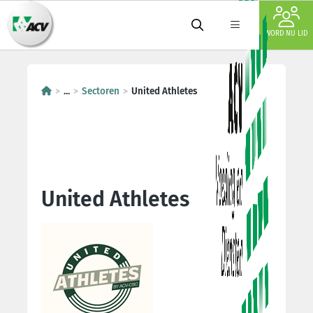
WORD NU LID
...
Sectoren
United Athletes
United Athletes