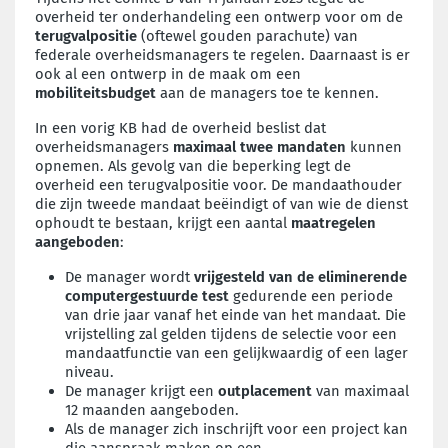
overheid ter onderhandeling een ontwerp voor om de
terugvalpositie
(oftewel gouden parachute) van
federale overheidsmanagers te regelen. Daarnaast is er
ook al een ontwerp in de maak om een
mobiliteitsbudget
aan de managers toe te kennen.
In een vorig KB had de overheid beslist dat
overheidsmanagers
maximaal twee mandaten
kunnen
opnemen. Als gevolg van die beperking legt de
overheid een terugvalpositie voor. De mandaathouder
die zijn tweede mandaat beëindigt of van wie de dienst
ophoudt te bestaan, krijgt een aantal
maatregelen
aangeboden
:
De manager wordt
vrijgesteld van de eliminerende
computergestuurde test
gedurende een periode
van drie jaar vanaf het einde van het mandaat. Die
vrijstelling zal gelden tijdens de selectie voor een
mandaatfunctie van een gelijkwaardig of een lager
niveau.
De manager krijgt een
outplacement
van maximaal
12 maanden aangeboden.
Als de manager zich inschrijft voor een project kan
die aanspraak maken op een