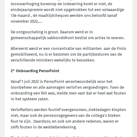
loonsverhoging bovenop de indexering komt er niet, de
eindejaarspremie wordt niet opgetrokken tot een volwaardige
13e maand , de maaltijdcheques werden ons beloofd vanaf
november 2022,….
De ontgoocheling is groot. Daarom werd er in
gemeenschappelijk vakbondsfront beslist om acties te voeren.
Allereerst werd er een concentratie van militanten aan de Finto
gemobiliseerd, nu is er besloten om de partijbesturen van de
verschillende ministers wekelijks te bezoeken.
2° Onboarding PersoPoint
Vanaf 1 juli 2022 is PersoPoint verantwoordelijk voor het
loonbeheer en alle aanvragen verlof en vergoedingen. Toen de
onboarding een feit was, stelde men vast dat er heel wat fouten
in het systeem zaten.
Verloftellers werden foutief overgenomen, ziektedagen klopten
niet, maar ook de persoonsgegevens van de collega’s bleken
fout te zijn. Daardoor, en ook om andere redenen, waren er
zelfs fouten in de weddeberekening.