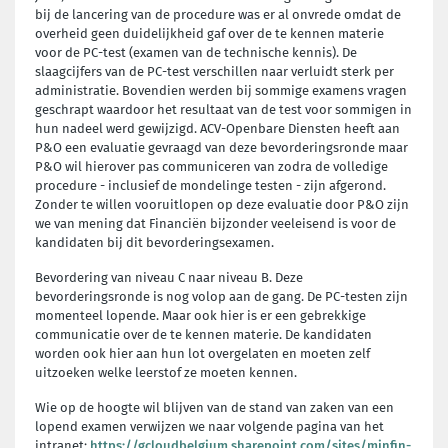
bij de lancering van de procedure was er al onvrede omdat de
overheid geen duidelijkheid gaf over de te kennen materie
voor de PC-test (examen van de technische kennis). De
slaagcijfers van de PC-test verschillen naar verluidt sterk per
administratie. Bovendien werden bij sommige examens vragen
geschrapt waardoor het resultaat van de test voor sommigen in
hun nadeel werd gewijzigd. ACV-Openbare Diensten heeft aan
P&O een evaluatie gevraagd van deze bevorderingsronde maar
P&O wil hierover pas communiceren van zodra de volledige
procedure - inclusief de mondelinge testen - zijn afgerond.
Zonder te willen vooruitlopen op deze evaluatie door P&O zijn
we van mening dat Financiën bijzonder veeleisend is voor de
kandidaten bij dit bevorderingsexamen.
Bevordering van niveau C naar niveau B. Deze
bevorderingsronde is nog volop aan de gang. De PC-testen zijn
momenteel lopende. Maar ook hier is er een gebrekkige
communicatie over de te kennen materie. De kandidaten
worden ook hier aan hun lot overgelaten en moeten zelf
uitzoeken welke leerstof ze moeten kennen.
Wie op de hoogte wil blijven van de stand van zaken van een
lopend examen verwijzen we naar volgende pagina van het
intranet:
https://gcloudbelgium.sharepoint.com/sites/minfin-