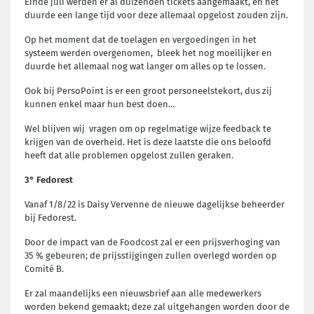
Einde juli werden er al duizenden tickets aangemaakt, en het
duurde een lange tijd voor deze allemaal opgelost zouden zijn.
Op het moment dat de toelagen en vergoedingen in het
systeem werden overgenomen, bleek het nog moeilijker en
duurde het allemaal nog wat langer om alles op te lossen.
Ook bij PersoPoint is er een groot personeelstekort, dus zij
kunnen enkel maar hun best doen…
Wel blijven wij vragen om op regelmatige wijze feedback te
krijgen van de overheid. Het is deze laatste die ons beloofd
heeft dat alle problemen opgelost zullen geraken.
3° Fedorest
Vanaf 1/8/22 is Daisy Vervenne de nieuwe dagelijkse beheerder
bij Fedorest.
Door de impact van de Foodcost zal er een prijsverhoging van
35 % gebeuren; de prijsstijgingen zullen overlegd worden op
Comité B.
Er zal maandelijks een nieuwsbrief aan alle medewerkers
worden bekend gemaakt; deze zal uitgehangen worden door de