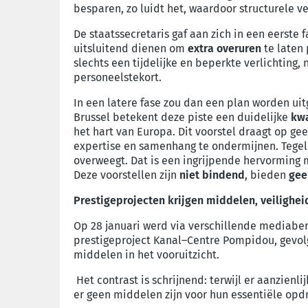
besparen, zo luidt het, waardoor structurele ve
De staatssecretaris gaf aan zich in een eerste
uitsluitend dienen om
extra overuren
te laten 
slechts een tijdelijke en beperkte verlichting
personeelstekort.
In een latere fase zou dan een plan worden ui
Brussel betekent deze piste een duidelijke
kwa
het hart van Europa. Dit voorstel draagt op ge
expertise en samenhang te ondermijnen. Tegeli
overweegt. Dat is een ingrijpende hervorming m
Deze voorstellen zijn
niet bindend
, bieden
gee
Prestigeprojecten krijgen middelen, veilighei
Op 28 januari werd via verschillende mediabe
prestigeproject Kanal–Centre Pompidou, gevol
middelen in het vooruitzicht.
Het contrast is schrijnend: terwijl er aanzien
er geen middelen zijn voor hun essentiële opdr