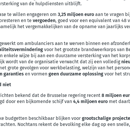
rsterking van de hulpdiensten uitblijft.
 fase te willen engageren om
3,25 miljoen
euro
aan te vragen bi
presteren en te
vergoeden
, goed voor een equivalent van 48 v
, namelijk het vergemakkelijken van de opname van jaarlijks ve
tgewerkt om ambulanciers aan te werven binnen een afzonderl
liteitsvermindering
voor het grootste brandweerkorps van Bel
en enkele wijze bij aan een duurzame versterking van het korp
jk wordt van de organisatie verwacht dat zij een volledig
nie
et grote gevolgen voor werkbelasting, welzijn van het persone
n garanties
en vormen
geen duurzame oplossing
voor het str
d niet
richten bekend dat de Brusselse regering recent
8 miljoen eu
gd door een bijkomende schijf van
4,4 miljoen euro
met daar
lijke budgetten beschikbaar blijken voor
grootschalige project
achten. Nochtans rekent de bevolking elke dag op een snelle,