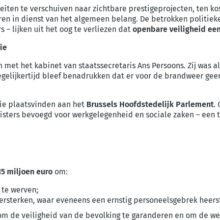
iteiten te verschuiven naar zichtbare prestigeprojecten, ten k
eren in dienst van het algemeen belang. De betrokken politi
 – lijken uit het oog te verliezen dat
openbare veiligheid een
ie
 met het kabinet van staatssecretaris Ans Persoons. Zij was 
 tegelijkertijd bleef benadrukken dat er voor de brandweer ge
ie plaatsvinden aan het
Brussels Hoofdstedelijk Parlement
.
isters bevoegd voor werkgelegenheid en sociale zaken – een 
15 miljoen euro
om:
te werven;
ersterken, waar eveneens een ernstig personeelsgebrek heers
 om de veiligheid van de bevolking te garanderen en om de we