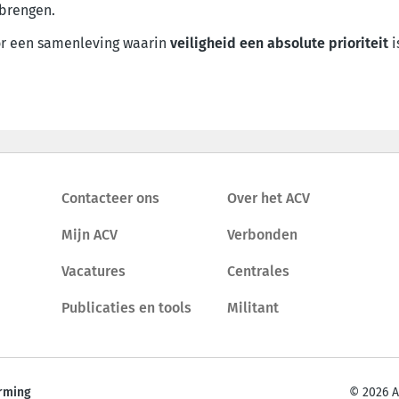
brengen.
oor een samenleving waarin
veiligheid een absolute prioriteit
i
Contacteer ons
Over het ACV
Mijn ACV
Verbonden
Vacatures
Centrales
Publicaties en tools
Militant
rming
© 2026 A