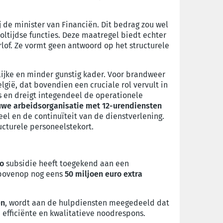
j de minister van Financiën. Dit bedrag zou wel
oltijdse functies. Deze maatregel biedt echter
rlof. Ze vormt geen antwoord op het structurele
ijke en minder gunstig kader. Voor brandweer
gië, dat bovendien een cruciale rol vervult in
s en dreigt integendeel de operationele
uwe arbeidsorganisatie
met 12-urendiensten
el en de continuïteit van de dienstverlening.
ucturele personeelstekort.
ro
subsidie heeft toegekend aan een
bovenop nog eens
50 miljoen euro extra
en
, wordt aan de hulpdiensten meegedeeld dat
 efficiënte en kwalitatieve noodrespons.