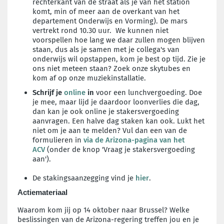
rechterkant van de straat als je van het station
komt, min of meer aan de overkant van het
departement Onderwijs en Vorming).
De mars
vertrekt rond 10.30 uur.
We kunnen niet
voorspellen hoe lang we daar zullen mogen blijven
staan, dus als je samen met je collega's van
onderwijs wil opstappen, kom je best op tijd. Zie je
ons niet meteen staan? Zoek onze skytubes en
kom af op onze muziekinstallatie.
Schrijf je
online
in
voor een lunchvergoeding. Doe
je mee, maar lijd je daardoor loonverlies die dag,
dan kan je ook online je stakersvergoeding
aanvragen. Een halve dag staken kan ook. Lukt het
niet om je aan te melden? Vul dan een van de
formulieren in
via de Arizona-pagina van het
ACV
(onder de knop 'Vraag je stakersvergoeding
aan').
De stakingsaanzegging vind je
hier
.
Actiemateriaal
Waarom kom jij op 14 oktober naar Brussel? Welke
beslissingen van de Arizona-regering treffen jou en je