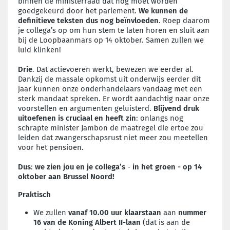
binnen de ministerraad dat nog moet worden
goedgekeurd door het parlement.
We kunnen de
definitieve teksten dus nog beïnvloeden
. Roep daarom
je collega’s op om hun stem te laten horen en sluit aan
bij de Loopbaanmars op 14 oktober. Samen zullen we
luid klinken!
Drie
. Dat actievoeren werkt, bewezen we eerder al.
Dankzij de massale opkomst uit onderwijs eerder dit
jaar kunnen onze onderhandelaars vandaag met een
sterk mandaat spreken. Er wordt aandachtig naar onze
voorstellen en argumenten geluisterd.
Blijvend druk
uitoefenen is cruciaal en heeft zin
: onlangs nog
schrapte minister Jambon de maatregel die ertoe zou
leiden dat zwangerschapsrust niet meer zou meetellen
voor het pensioen.
Dus
:
w
e zien jou en je collega’s
-
in het groen -
op 14
oktober aan Brussel Noord!
Praktisch
We zullen
vanaf 10.00 uur
klaarstaan
aan
nummer
16 van de Koning Albert II-laan
(dat is aan de