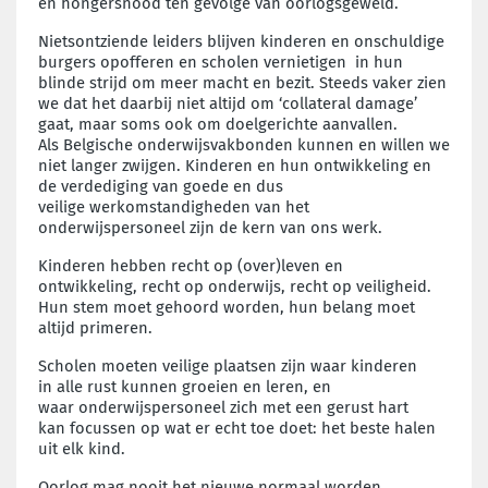
en
hongersnood ten gevolge van oorlogsgeweld.
Nietsontziende leiders blijven kinderen en
onschuldige
burgers opofferen en scholen vernietigen
in hun
blinde strijd om meer macht en bezit. Steeds
vaker zien
we dat het daarbij niet altijd om ‘collateral
damage’
gaat, maar soms ook om doelgerichte
aanvallen.
Als Belgische onderwijsvakbonden kunnen en willen
we
niet langer zwijgen. Kinderen en hun ontwikkeling
en
de verdediging van goede en dus
veilige
werkomstandigheden van het
onderwijspersoneel zijn
de kern van ons werk.
Kinderen hebben recht op (over)leven en
ontwikkeling,
recht op onderwijs, recht op veiligheid.
Hun stem
moet gehoord worden, hun belang moet
altijd
primeren.
Scholen moeten veilige plaatsen zijn waar kinderen
in
alle rust kunnen groeien en leren, en
waar
onderwijspersoneel zich met een gerust hart
kan
focussen op wat er echt toe doet: het beste halen
uit
elk kind.
Oorlog mag nooit het nieuwe normaal worden