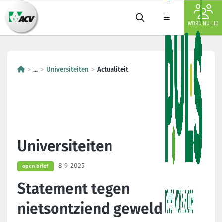
WORD NU LID
...
Universiteiten
Actualiteit
Universiteiten
8-9-2025
open brief
Statement tegen
nietsontziend geweld