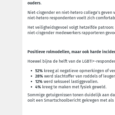
ouders
.
Niet‑cisgender en niet‑hetero collega’s geven 
niet‑hetero respondenten voelt zich comfortab
Het veiligheidsgevoel volgt hetzelfde patroon: 
niet
‑
cisgender medewerkers rapporteren gevoe
Positieve rolmodellen, maar ook harde incide
Hoewel bijna de helft van de LGBTI+-responden
52%
kreeg al negatieve opmerkingen of ver
28%
werd slachtoffer van roddels of leugen
12%
werd seksueel lastiggevallen.
4%
kreeg te maken met fysiek geweld.
Sommige getuigenissen tonen duidelijk aan dat 
ooit een Smartschoolbericht gekregen met als 