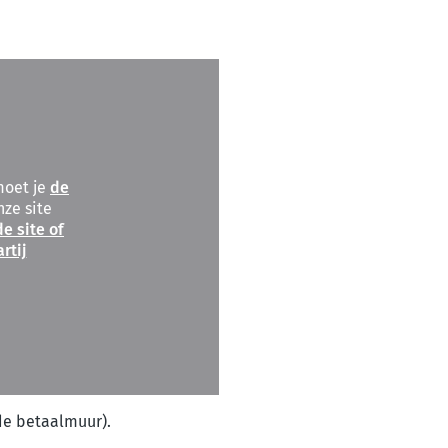
moet je
de
ze site
e site of
rtij
de betaalmuur).