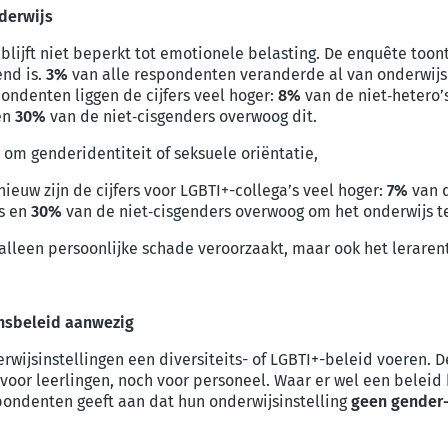
nderwijs
blijft niet beperkt tot emotionele belasting. De enquête toon
end is.
3%
van alle respondenten veranderde al van onderwijsi
ondenten liggen de cijfers veel hoger:
8%
van de niet‑hetero’
en
30%
van de niet‑cisgenders overwoog dit.
 om genderidentiteit of seksuele oriëntatie,
euw zijn de cijfers voor LGBTI+-collega’s veel hoger:
7%
van d
’s en
30%
van de niet
‑
cisgenders overwoog om het onderwijs te
 alleen persoonlijke schade veroorzaakt, maar ook het leraren
ransbeleid aanwezig
wijsinstellingen een diversiteits- of LGBTI+-beleid voeren.
 voor leerlingen, noch voor personeel. Waar er wel een beleid 
ondenten geeft aan dat hun onderwijsinstelling
geen gender-