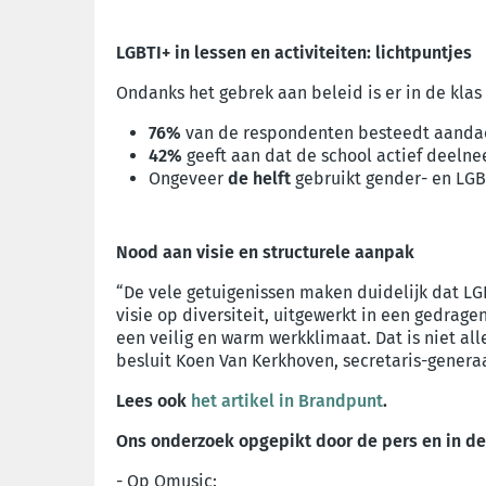
LGBTI+ in lessen en activiteiten: lichtpuntjes
Ondanks het gebrek aan beleid is er in de kla
76%
van de respondenten besteedt aandacht
42%
geeft aan dat de school actief deelne
Ongeveer
de helft
gebruikt gender- en LGBT
Nood aan visie en structurele aanpak
“De vele getuigenissen maken duidelijk dat LG
visie op diversiteit, uitgewerkt in een gedrage
een veilig en warm werkklimaat. Dat is niet al
besluit Koen Van Kerkhoven, secretaris-genera
Lees ook
het artikel in Brandpunt
.
Ons onderzoek opgepikt door de pers en in d
- Op Qmusic: