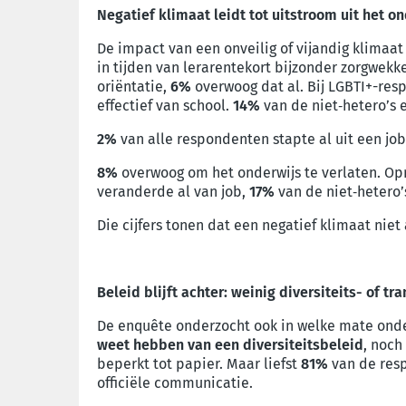
Negatief klimaat leidt tot uitstroom uit het o
De impact van een onveilig of vijandig klimaat 
in tijden van lerarentekort bijzonder zorgwekk
oriëntatie,
6%
overwoog dat al. Bij LGBTI+-resp
effectief van school.
14%
van de niet‑hetero’s 
2%
van alle respondenten stapte al uit een job
8%
overwoog om het onderwijs te verlaten. Opni
veranderde al van job,
17%
van de niet
‑
hetero
Die cijfers tonen dat een negatief klimaat niet
Beleid blijft achter: weinig diversiteits- of t
De enquête onderzocht ook in welke mate onder
weet hebben van een diversiteitsbeleid
, noch
beperkt tot papier. Maar liefst
81%
van de resp
officiële communicatie.