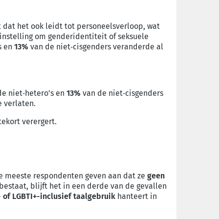
t dat het ook leidt tot personeelsverloop, wat
nstelling om genderidentiteit of seksuele
s en
13%
van de niet‑cisgenders veranderde al
e niet
‑
hetero’s en
13%
van de niet
‑
cisgenders
 verlaten.
tekort verergert.
 De meeste respondenten geven aan dat ze
geen
bestaat, blijft het in een derde van de gevallen
 of LGBTI+-inclusief taalgebruik
hanteert in