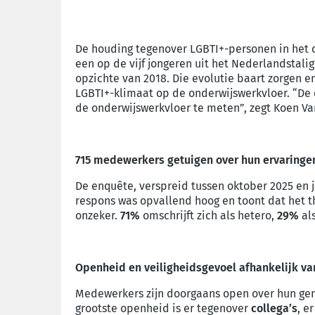
De houding tegenover LGBTI+-personen in het ond
een op de vijf jongeren uit het Nederlandstalig
opzichte van 2018. Die evolutie baart zorgen e
LGBTI+-klimaat op de onderwijswerkvloer. “De
de onderwijswerkvloer te meten”, zegt Koen Va
715 medewerkers getuigen over hun ervaringe
De enquête, verspreid tussen oktober 2025 en 
respons was opvallend hoog en toont dat het t
onzeker.
71%
omschrijft zich als hetero,
29%
als
Openheid en veiligheidsgevoel afhankelijk v
Medewerkers zijn doorgaans open over hun gend
grootste openheid is er tegenover
collega’s
, e