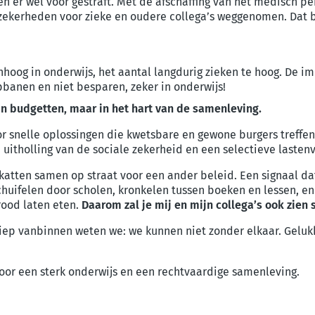
en er wel voor gestraft. Met de afschaffing van het medisch p
ekerheden voor zieke en oudere collega’s weggenomen. Dat be
nhoog in onderwijs, het aantal langdurig zieken te hoog. De i
banen en niet besparen, zeker in onderwijs!
 in budgetten, maar in het hart van de samenleving.
or snelle oplossingen die kwetsbare en gewone burgers treffen
uitholling van de sociale zekerheid en een selectieve lastenv
en samen op straat voor een ander beleid. Een signaal dat bu
schuifelen door scholen, kronkelen tussen boeken en lessen, e
rood laten eten.
Daarom zal je mij en mijn collega’s ook zien
iep vanbinnen weten we: we kunnen niet zonder elkaar. Geluk
or een sterk onderwijs en een rechtvaardige samenleving.