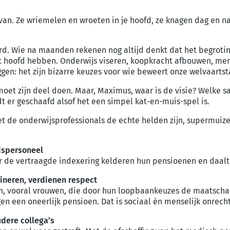
van. Ze wriemelen en wroeten in je hoofd, ze knagen dag en nac
rd. Wie na maanden rekenen nog altijd denkt dat het begroting
t hoofd hebben. Onderwijs viseren, koopkracht afbouwen, men
en: het zijn bizarre keuzes voor wie beweert onze welvaartst
et zijn deel doen. Maar, Maximus, waar is de visie? Welke 
t er ge­schaafd alsof het een simpel kat-en-muis-spel is.
net de onderwijsprofessionals de echte helden zijn, supermui
jspersoneel
r de vertraagde indexering kelderen hun pensioenen en daalt
ineren, verdienen respect
sen, vooral vrouwen, die door hun loopbaankeuzes de maatsch
en een oneerlijk pensioen. Dat is sociaal én menselijk onrecht
dere collega’s