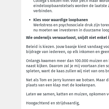
Collega’s kiezen niet voor pech maar word
eindeloopbaanstelsels worden de laatste z
verbinden.
Kies voor waardige loopbanen
Werkstress en psychosociale druk zijn tore
nu moeten we investeren in duurzame loop
Wie onderwijs verwaarloost, snijdt niet enkel
Beleid is kiezen. Jouw baasje kiest vandaag vo
bijdrage van iedereen, op elk inkomen en geen 
Onlangs kwamen meer dan 100.000 muizen en katt
naast kijken. Daarom zal je mij voortaan zien 
spleten, want de kaas zullen wij niet van ons b
Net als Tom en Jerry kunnen we botsen. Maar d
plaats van een klap met de koekenpan.
Laten we samen, katten en muizen, opkomen vo
Hoogachtend en strijdvaardig,