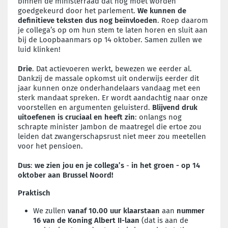
binnen de ministerraad dat nog moet worden
goedgekeurd door het parlement.
We kunnen de
definitieve teksten dus nog beïnvloeden
. Roep daarom
je collega’s op om hun stem te laten horen en sluit aan
bij de Loopbaanmars op 14 oktober. Samen zullen we
luid klinken!
Drie
. Dat actievoeren werkt, bewezen we eerder al.
Dankzij de massale opkomst uit onderwijs eerder dit
jaar kunnen onze onderhandelaars vandaag met een
sterk mandaat spreken. Er wordt aandachtig naar onze
voorstellen en argumenten geluisterd.
Blijvend druk
uitoefenen is cruciaal en heeft zin
: onlangs nog
schrapte minister Jambon de maatregel die ertoe zou
leiden dat zwangerschapsrust niet meer zou meetellen
voor het pensioen.
Dus
:
w
e zien jou en je collega’s
-
in het groen -
op 14
oktober aan Brussel Noord!
Praktisch
We zullen
vanaf 10.00 uur
klaarstaan
aan
nummer
16 van de Koning Albert II-laan
(dat is aan de