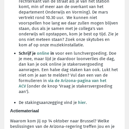
rechterkant van de straat als je van het station
komt, min of meer aan de overkant van het
departement Onderwijs en Vorming).
De mars
vertrekt rond 10.30 uur.
We kunnen niet
voorspellen hoe lang we daar zullen mogen blijven
staan, dus als je samen met je collega's van
onderwijs wil opstappen, kom je best op tijd. Zie je
ons niet meteen staan? Zoek onze skytubes en
kom af op onze muziekinstallatie.
Schrijf je
online
in
voor een lunchvergoeding. Doe
je mee, maar lijd je daardoor loonverlies die dag,
dan kan je ook online je stakersvergoeding
aanvragen. Een halve dag staken kan ook. Lukt het
niet om je aan te melden? Vul dan een van de
formulieren in
via de Arizona-pagina van het
ACV
(onder de knop 'Vraag je stakersvergoeding
aan').
De stakingsaanzegging vind je
hier
.
Actiemateriaal
Waarom kom jij op 14 oktober naar Brussel? Welke
beslissingen van de Arizona-regering treffen jou en je