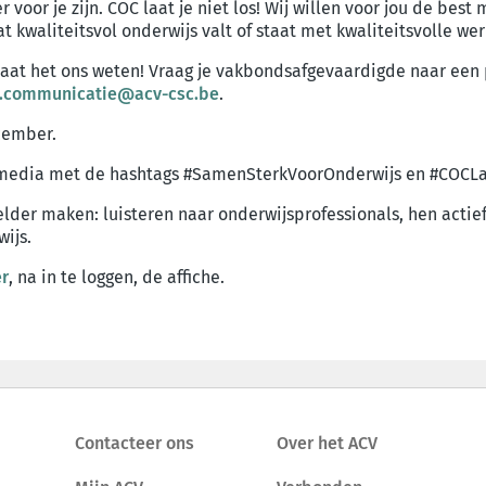
r voor je zijn. COC laat je niet los! Wij willen voor jou de be
t kwaliteitsvol onderwijs valt of staat met kwaliteitsvolle w
 Laat het ons weten! Vraag je vakbondsafgevaardigde naar een 
.communicatie@acv-csc.be
.
cember.
 media met de hashtags #SamenSterkVoorOnderwijs en #COCLaa
lder maken: luisteren naar onderwijsprofessionals, hen act
ijs.
er
, na in te loggen, de affiche.
Contacteer ons
Over het ACV