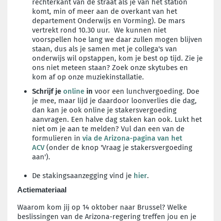
rechterkant van de straat als je van het station
komt, min of meer aan de overkant van het
departement Onderwijs en Vorming).
De mars
vertrekt rond 10.30 uur.
We kunnen niet
voorspellen hoe lang we daar zullen mogen blijven
staan, dus als je samen met je collega's van
onderwijs wil opstappen, kom je best op tijd. Zie je
ons niet meteen staan? Zoek onze skytubes en
kom af op onze muziekinstallatie.
Schrijf je
online
in
voor een lunchvergoeding. Doe
je mee, maar lijd je daardoor loonverlies die dag,
dan kan je ook online je stakersvergoeding
aanvragen. Een halve dag staken kan ook. Lukt het
niet om je aan te melden? Vul dan een van de
formulieren in
via de Arizona-pagina van het
ACV
(onder de knop 'Vraag je stakersvergoeding
aan').
De stakingsaanzegging vind je
hier
.
Actiemateriaal
Waarom kom jij op 14 oktober naar Brussel? Welke
beslissingen van de Arizona-regering treffen jou en je