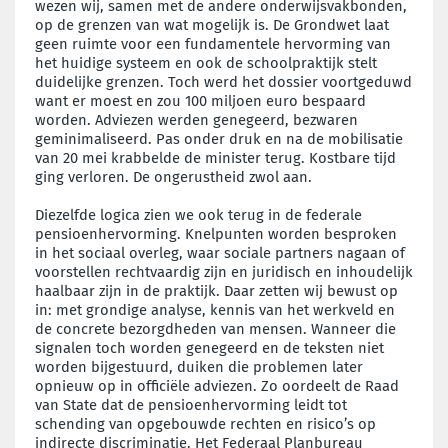
wezen wij, samen met de andere onderwijsvakbonden,
op de grenzen van wat mogelijk is. De Grondwet laat
geen ruimte voor een fundamentele hervorming van
het huidige systeem en ook de schoolpraktijk stelt
duidelijke grenzen. Toch werd het dossier voortgeduwd
want er moest en zou 100 miljoen euro bespaard
worden. Adviezen werden genegeerd, bezwaren
geminimaliseerd. Pas onder druk en na de mobilisatie
van 20 mei krabbelde de minister terug. Kostbare tijd
ging verloren. De ongerustheid zwol aan.
Diezelfde logica zien we ook terug in de federale
pensioenhervorming. Knelpunten worden besproken
in het sociaal overleg, waar sociale partners nagaan of
voorstellen rechtvaardig zijn en juridisch en inhoudelijk
haalbaar zijn in de praktijk. Daar zetten wij bewust op
in: met grondige analyse, kennis van het werkveld en
de concrete bezorgdheden van mensen. Wanneer die
signalen toch worden genegeerd en de teksten niet
worden bijgestuurd, duiken die problemen later
opnieuw op in officiële adviezen. Zo oordeelt de Raad
van State dat de pensioenhervorming leidt tot
schending van opgebouwde rechten en risico’s op
indirecte discriminatie. Het Federaal Planbureau