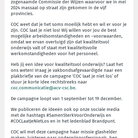
zogenaamde Commissie der Wijzen waarvoor we in mei
2024 massaal op straat zijn gekomen in de vijf
provincies.
COC weet dat je het soms moeilijk hebt en wil er voor je
zijn. COC laat je niet los! Wij willen voor jou de best
mogelijke arbeidsomstandigheden en –voorwaarden,
omdat we ervan overtuigd zijn dat kwaliteitsvol
onderwijs valt of staat met kwaliteitsvolle
werkomstandigheden voor het personeel.
Heb jij een idee voor kwaliteitsvol onderwijs? Laat het
ons weten! Vraag je vakbondsafgevaardigde naar een
plakbriefje van de campagne ‘COC laat je niet los’ of
stuur je korte idee rechtstreeks naar
coc.communicatie@acv-csc.be
.
De campagne loopt van 1 september tot 19 december.
We publiceren de ideeën ook op onze sociale media
met de hashtags #SamenSterkVoorOnderwijs en
#COCLaatJeNietLos en in het ledenblad Brandpunt.
COC wil met deze campagne haar missie glashelder
maken: luisteren naar onderwijsprofessionals, hen