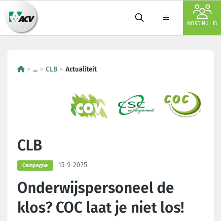
WORD NU LID
...
CLB
Actualiteit
CLB
15-9-2025
Campagne
Onderwijspersoneel de
klos? COC laat je niet los!