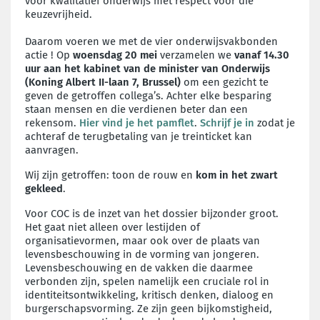
voor kwalitatief onderwijs met respect voor die
keuzevrijheid.
Daarom voeren we met de vier onderwijsvakbonden
actie ! Op
woensdag 20 mei
verzamelen we
vanaf 14.30
uur
aan het kabinet van de minister van Onderwijs
(Koning Albert II-laan 7, Brussel)
om een gezicht te
geven de getroffen collega’s. Achter elke besparing
staan mensen en die verdienen beter dan een
rekensom.
Hier vind je het pamflet
.
Schrijf je in
zodat je
achteraf de terugbetaling van je treinticket kan
aanvragen.
Wij zijn getroffen: toon de rouw en
kom in het zwart
gekleed
.
Voor COC is de inzet van het dossier bijzonder groot.
Het gaat niet alleen over lestijden of
organisatievormen, maar ook over de plaats van
levensbeschouwing in de vorming van jongeren.
Levensbeschouwing en de vakken die daarmee
verbonden zijn, spelen namelijk een cruciale rol in
identiteitsontwikkeling, kritisch denken, dialoog en
burgerschapsvorming. Ze zijn geen bijkomstigheid,