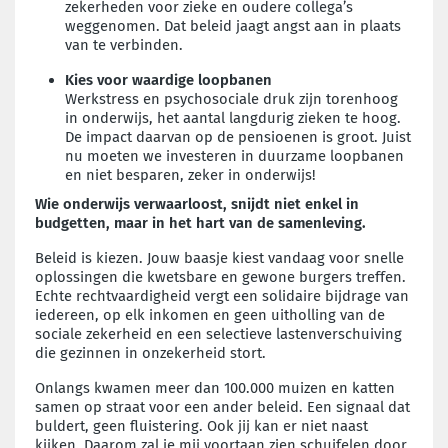
zekerheden voor zieke en oudere collega’s
weggenomen. Dat beleid jaagt angst aan in plaats
van te verbinden.
Kies voor waardige loopbanen
Werkstress en psychosociale druk zijn torenhoog
in onderwijs, het aantal langdurig zieken te hoog.
De impact daarvan op de pensioenen is groot. Juist
nu moeten we investeren in duurzame loopbanen
en niet besparen, zeker in onderwijs!
Wie onderwijs verwaarloost, snijdt niet enkel in
budgetten, maar in het hart van de samenleving.
Beleid is kiezen. Jouw baasje kiest vandaag voor snelle
oplossingen die kwetsbare en gewone burgers treffen.
Echte rechtvaardigheid vergt een solidaire bijdrage van
iedereen, op elk inkomen en geen uitholling van de
sociale zekerheid en een selectieve lastenverschuiving
die gezinnen in onzekerheid stort.
Onlangs kwamen meer dan 100.000 muizen en katten
samen op straat voor een ander beleid. Een signaal dat
buldert, geen fluistering. Ook jij kan er niet naast
kijken. Daarom zal je mij voortaan zien schuifelen door