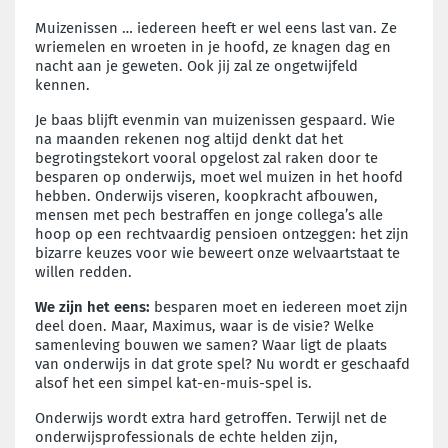
Muizenissen … iedereen heeft er wel eens last van. Ze
wriemelen en wroeten in je hoofd, ze knagen dag en
nacht aan je geweten. Ook jij zal ze ongetwijfeld
kennen.
Je baas blijft evenmin van muizenissen gespaard. Wie
na maanden rekenen nog altijd denkt dat het
begrotingstekort vooral opgelost zal raken door te
besparen op onderwijs, moet wel muizen in het hoofd
hebben. Onderwijs viseren, koopkracht afbouwen,
mensen met pech bestraffen en jonge collega’s alle
hoop op een rechtvaardig pensioen ontzeggen: het zijn
bizarre keuzes voor wie beweert onze welvaartstaat te
willen redden.
We zijn het eens:
besparen moet en iedereen moet zijn
deel doen. Maar, Maximus, waar is de visie? Welke
samenleving bouwen we samen? Waar ligt de plaats
van onderwijs in dat grote spel? Nu wordt er ge­schaafd
alsof het een simpel kat-en-muis-spel is.
Onderwijs wordt extra hard getroffen. Terwijl net de
onderwijsprofessionals de echte helden zijn,