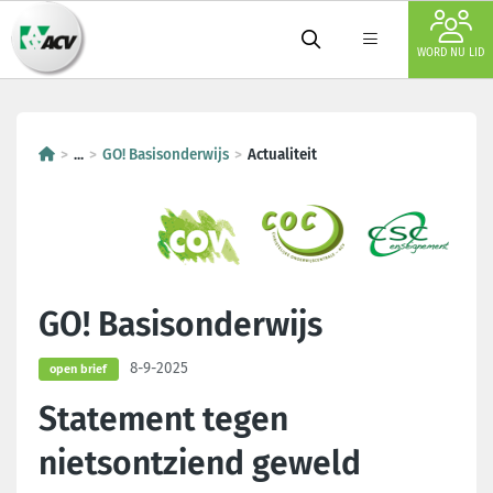
WORD NU LID
...
GO! Basisonderwijs
Actualiteit
GO! Basisonderwijs
8-9-2025
open brief
Statement tegen
nietsontziend geweld