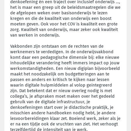
denkoefening én een traject over inclusief onderwijs …,
het is maar een greep uit de beleidsmaatregelen die we
de afgelopen weken over basisonderwijs te lezen
kregen en die de kwaliteit van onderwijs een boost
moeten geven. Ook voor het COV is kwaliteit een grote
zorg. Kwaliteit van onderwijs, maar zeker ook kwaliteit
van werken in onderwijs.
Vakbonden zijn ontstaan om de rechten van de
werknemers te verdedigen. In de onderwijsvakbond
komt daar een pedagogische dimensie bij: elke nieuwe
inhoudelijke verandering heeft immers impact op jouw
werkomstandigheden. Een nieuw digiplan bijvoorbeeld
maakt het noodzakelijk om budgetteringen aan te
passen en anders en kritisch te kijken naar lessen
waarin digitale hulpmiddelen al volop geïntegreerd
zijn. Dat betekent dat er nieuw overleg nodig is met
collega’s, je afspraken moet maken over het gedeeld
gebruik van de digitale infrastructuur, je
denkoefeningen start over je didactische praktijk, je
misschien andere handboeken nodig hebt, je andere
lesvoorbereidingen klaar zet. Boeiend werk, zeker als je
er na een tijdje ook de vruchten van ziet. Het verhoogt
terzelfdertijd de intensiteit van je werk.