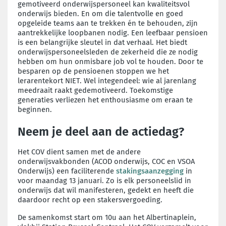
gemotiveerd onderwijspersoneel kan kwaliteitsvol
onderwijs bieden. En om die talentvolle en goed
opgeleide teams aan te trekken én te behouden, zijn
aantrekkelijke loopbanen nodig. Een leefbaar pensioen
is een belangrijke sleutel in dat verhaal. Het biedt
onderwijspersoneelsleden de zekerheid die ze nodig
hebben om hun onmisbare job vol te houden. Door te
besparen op de pensioenen stoppen we het
lerarentekort NIET. Wel integendeel: wie al jarenlang
meedraait raakt gedemotiveerd. Toekomstige
generaties verliezen het enthousiasme om eraan te
beginnen.
Neem je deel aan de actiedag?
Het COV dient samen met de andere
onderwijsvakbonden (ACOD onderwijs, COC en
VSOA
Onderwijs)
een faciliterende
stakingsaanzegging
in
voor maandag 13 januari.
Zo is elk personeelslid in
onderwijs dat wil manifesteren, gedekt en heeft die
daardoor recht op een stakersvergoeding.
De samenkomst start om 10u aan het Albertinaplein,