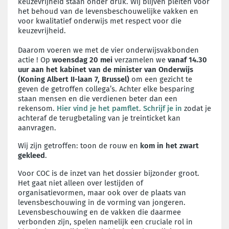
keuzevrijheid staan onder druk. Wij blijven pleiten voor
het behoud van de levensbeschouwelijke vakken en
voor kwalitatief onderwijs met respect voor die
keuzevrijheid.
Daarom voeren we met de vier onderwijsvakbonden
actie ! Op
woensdag 20 mei
verzamelen we
vanaf 14.30
uur
aan het kabinet van de minister van Onderwijs
(Koning Albert II-laan 7, Brussel)
om een gezicht te
geven de getroffen collega’s. Achter elke besparing
staan mensen en die verdienen beter dan een
rekensom.
Hier vind je het pamflet
.
Schrijf je in
zodat je
achteraf de terugbetaling van je treinticket kan
aanvragen.
Wij zijn getroffen: toon de rouw en
kom in het zwart
gekleed
.
Voor COC is de inzet van het dossier bijzonder groot.
Het gaat niet alleen over lestijden of
organisatievormen, maar ook over de plaats van
levensbeschouwing in de vorming van jongeren.
Levensbeschouwing en de vakken die daarmee
verbonden zijn, spelen namelijk een cruciale rol in