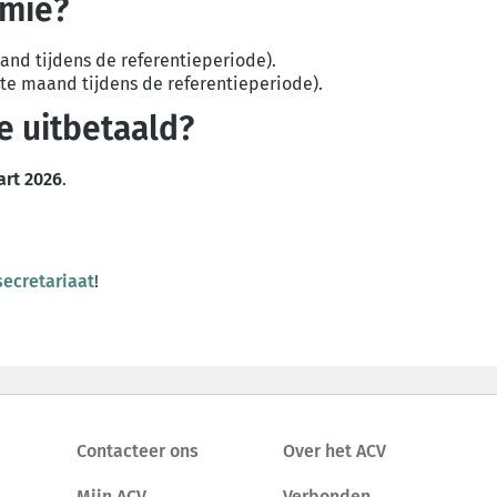
emie?
aand tijdens de referentieperiode).
te maand tijdens de referentieperiode).
 uitbetaald?
rt 2026
.
secretariaat
!
Contacteer ons
Over het ACV
Mijn ACV
Verbonden