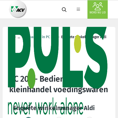
WORD NU LID
...
Actualiteit in PC 202
Enquete winkelmanager Aldi
PC 202 - Bedienden
kleinhandel voedingswaren
Enquête winkelmanager Aldi