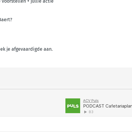
voorstellen + jullie actie
Baert?
ek je afgevaardigde aan.