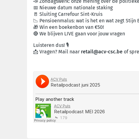
📣 Zondagswerk: onze mening over de politieke 
📅 Nieuwe datum nationale staking
🚪 Sluiting Carrefour Sint-Kruis
📉 Pensioenmalus: wat is het en wat zegt Stijn 
🎁 Win een boekenbon van €50!
🔴 We blijven LIVE gaan voor jouw vragen
Luisteren dus! 🎙️
📩 Vragen? Mail naar
retail@acv-csc.be
of spre