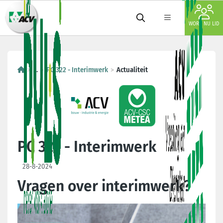
WORD NU LID
...
PC 322 - Interimwerk
Actualiteit
PC 322 - Interimwerk
28-8-2024
Vragen over interimwerk?