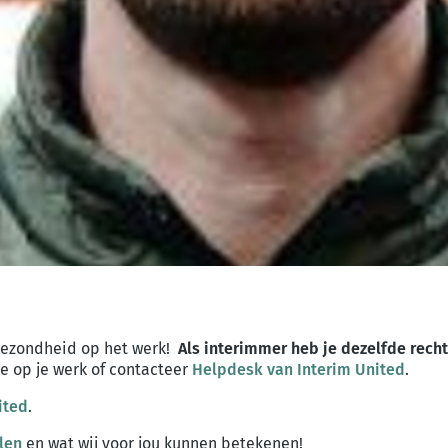
Gezondheid op het werk!
Als interimmer heb je dezelfde recht
e op je werk of contacteer
Helpdesk van Interim United
.
ited
.
len
en wat wij voor jou kunnen betekenen!