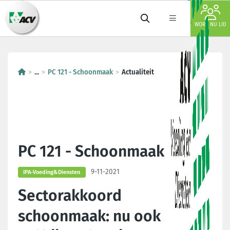
WORD NU LID
...
PC 121 - Schoonmaak
Actualiteit
PC 121 - Schoonmaak
9-11-2021
IPA-Voeding&Diensten
Sectorakkoord
schoonmaak: nu ook