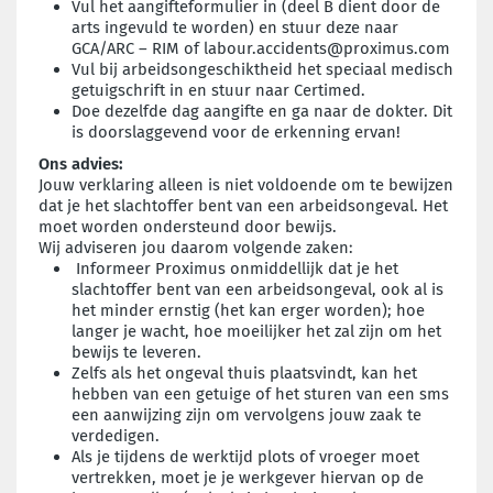
Vul het aangifteformulier in (deel B dient door de
arts ingevuld te worden) en stuur deze naar
GCA/ARC – RIM of labour.accidents@proximus.com
Vul bij arbeidsongeschiktheid het speciaal medisch
getuigschrift in en stuur naar Certimed.
Doe dezelfde dag aangifte en ga naar de dokter. Dit
is doorslaggevend voor de erkenning ervan!
Ons advies:
Jouw verklaring alleen is niet voldoende om te bewijzen
dat je het slachtoffer bent van een arbeidsongeval. Het
moet worden ondersteund door bewijs.
Wij adviseren jou daarom volgende zaken:
Informeer Proximus onmiddellijk dat je het
slachtoffer bent van een arbeidsongeval, ook al is
het minder ernstig (het kan erger worden); hoe
langer je wacht, hoe moeilijker het zal zijn om het
bewijs te leveren.
Zelfs als het ongeval thuis plaatsvindt, kan het
hebben van een getuige of het sturen van een sms
een aanwijzing zijn om vervolgens jouw zaak te
verdedigen.
Als je tijdens de werktijd plots of vroeger moet
vertrekken, moet je je werkgever hiervan op de