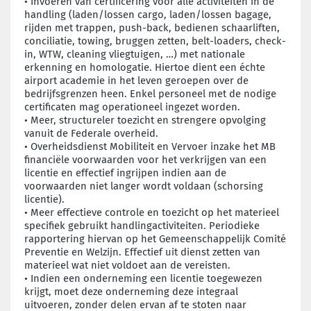
•
Invoeren van certificering voor alle activiteiten in de
handling (laden/lossen cargo, laden/lossen bagage,
rijden met trappen, push-back, bedienen schaarliften,
conciliatie, towing, bruggen zetten, belt-loaders, check-
in, WTW, cleaning vliegtuigen, …) met nationale
erkenning en homologatie. Hiertoe dient een échte
airport academie in het leven geroepen over de
bedrijfsgrenzen heen. Enkel personeel met de nodige
certificaten mag operationeel ingezet worden.
•
Meer, structureler toezicht en strengere opvolging
vanuit de Federale overheid.
•
Overheidsdienst Mobiliteit en Vervoer inzake het MB
financiële voorwaarden voor het verkrijgen van een
licentie en effectief ingrijpen indien aan de
voorwaarden niet langer wordt voldaan (schorsing
licentie).
•
Meer effectieve controle en toezicht op het materieel
specifiek gebruikt handlingactiviteiten. Periodieke
rapportering hiervan op het Gemeenschappelijk Comité
Preventie en Welzijn. Effectief uit dienst zetten van
materieel wat niet voldoet aan de vereisten.
•
Indien een onderneming een licentie toegewezen
krijgt, moet deze onderneming deze integraal
uitvoeren, zonder delen ervan af te stoten naar