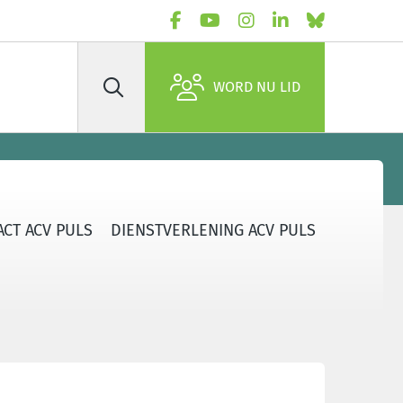
WORD NU LID
Zoek
CT ACV PULS
DIENSTVERLENING ACV PULS