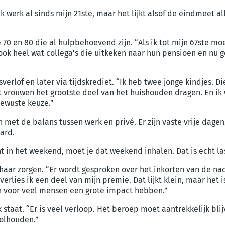
 “Ik werk al sinds mijn 21ste, maar het lijkt alsof de eindmeet 
70 en 80 die al hulpbehoevend zijn. “Als ik tot mijn 67ste moet
ook heel wat collega’s die uitkeken naar hun pensioen en nu 
erlof en later via tijdskrediet. “Ik heb twee jonge kindjes. Di
t vrouwen het grootste deel van het huishouden dragen. En ik
bewuste keuze.”
met de balans tussen werk en privé. Er zijn vaste vrije dagen
hard.
nt in het weekend, moet je dat weekend inhalen. Dat is echt las
aar zorgen. “Er wordt gesproken over het inkorten van de nac
 verlies ik een deel van mijn premie. Dat lijkt klein, maar het
an voor veel mensen een grote impact hebben.”
 staat. “Er is veel verloop. Het beroep moet aantrekkelijk bl
volhouden.”