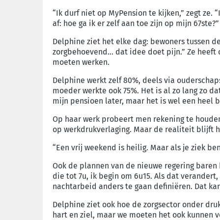
“Ik durf niet op MyPension te kijken,” zegt ze.
af: hoe ga ik er zelf aan toe zijn op mijn 67ste?”
Delphine ziet het elke dag: bewoners tussen de 
zorgbehoevend… dat idee doet pijn.” Ze heeft 
moeten werken.
Delphine werkt zelf 80%, deels via ouderschapsv
moeder werkte ook 75%. Het is al zo lang zo da
mijn pensioen later, maar het is wel een heel 
Op haar werk probeert men rekening te houden 
op werkdrukverlaging. Maar de realiteit blijft 
“Een vrij weekend is heilig. Maar als je ziek be
Ook de plannen van de nieuwe regering baren h
die tot 7u, ik begin om 6u15. Als dat verandert,
nachtarbeid anders te gaan definiëren. Dat k
Delphine ziet ook hoe de zorgsector onder druk
hart en ziel, maar we moeten het ook kunnen 