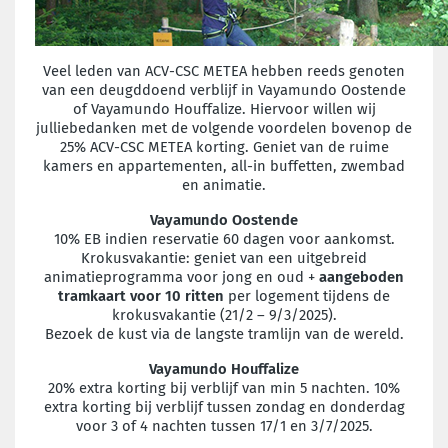
Veel leden van ACV-CSC METEA hebben reeds genoten
van een deugddoend
verblijf in Vayamundo Oostende
of Vayamundo Houffalize. Hiervoor willen wij
jullie
bedanken met de volgende voordelen bovenop de
25% ACV-CSC METEA korting.
Geniet van de ruime
kamers en appartementen, all-in buffetten, zwembad
en
animatie.
Vayamundo Oostende
10% EB indien reservatie 60 dagen voor aankomst.
Krokusvakantie: geniet van een uitgebreid
animatieprogramma voor jong en oud +
aangeboden
tramkaart voor 10 ritten
per logement tijdens de
krokusvakantie
(21/2 – 9/3/2025).
Bezoek de kust via de langste tramlijn van de wereld.
Vayamundo Houffalize
20% extra korting bij verblijf van min 5 nachten. 10%
extra korting bij verblijf tussen
zondag en donderdag
voor 3 of 4 nachten tussen 17/1 en 3/7/2025.