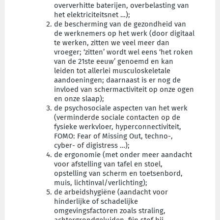
oververhitte baterijen, overbelasting van
het elektriciteitsnet …);
de bescherming van de gezondheid van
de werknemers op het werk (door digitaal
te werken, zitten we veel meer dan
vroeger; ‘zitten’ wordt wel eens ‘het roken
van de 21ste eeuw’ genoemd en kan
leiden tot allerlei musculoskeletale
aandoeningen; daarnaast is er nog de
invloed van schermactiviteit op onze ogen
en onze slaap);
de psychosociale aspecten van het werk
(verminderde sociale contacten op de
fysieke werkvloer, hyperconnectiviteit,
FOMO: Fear of Missing Out, techno-,
cyber- of digistress …);
de ergonomie (met onder meer aandacht
voor afstelling van tafel en stoel,
opstelling van scherm en toetsenbord,
muis, lichtinval/verlichting);
de arbeidshygiëne (aandacht voor
hinderlijke of schadelijke
omgevingsfactoren zoals straling,
achtergrondgeluiden, fijn stof bij