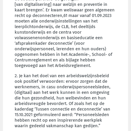
[van digitalisering] naar welzijn en preventie in
kaart brengen’. Er kwam weliswaar geen algemeen
recht op deconnecteren,61 maar vanaf 01.09.2023
moeten alle onderwijsinstellingen van het
leerplichtonderwijs, de CLB, het deeltijds
kunstonderwijs en de centra voor
volwassenenonderwijs en basiseducatie een
‘afsprakenkader deconnectie’ (voor
onderwijspersoneel, lerenden en hun ouders)
opgenomen hebben in het Academie-, School- of
Centrumreglement en als bijlage hebben
toegevoegd aan het Arbeidsreglement.
2. Je kan het doel van een arbeidswelzijnsbeleid
ook positief verwoorden: ervoor zorgen dat de
werknemers, in casu onderwijspersoneelsleden,
(digitaal) aan het werk kunnen in een omgeving
die hun gezondheid, hun welbevinden en hun
arbeidsvreugde bevordert. Of zoals het op de
kaderdag ‘Tussen connectie en deconnectie’ van
15.10.2021 geformuleerd werd: “Personeelsleden
hebben recht op een inspirerende werkplek
waarin gedeeld vakmanschap kan gedijen.”