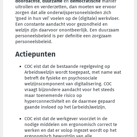
doordachte
,
duurzame
en
democratische
manier
uitrollen en verderzetten, dan moeten we ervoor
zorgen dat alle onderwijspersoneelsleden zich
‘goed in hun vel’ voelen op de (digitale) werkvloer.
Een constante aandacht voor gezondheid en
welzijn zijn daarvoor onontbeerlijk. Een duurzaam
personeelsbeleid is per definitie een zorgzaam
personeelsbeleid.
Actiepunten
COC eist dat de bestaande regelgeving op
Arbeidswelzijn wordt toegepast, met name wat
betreft de fysieke en psychosociale
welzijnscomponent van digitalisering. COC
vraagt bijzondere aandacht voor het steeds
maar toenemende risico op
hyperconnectiviteit en de daarmee gepaard
gaande invloed op het (arbeids)welzijn.
COC eist dat de werkgever voorziet in de
nodige middelen om ergonomisch correct te
werken en dat er volop ingezet wordt op het
ergonomisch bewustzijn van alle